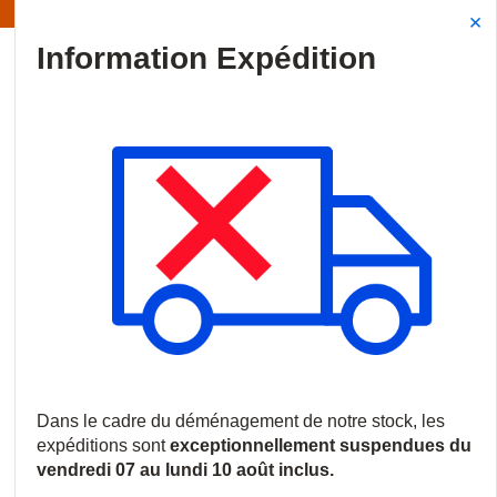
Information | Les expéditions sont actuellement suspendues
Site Search
{0
menu
Accueil
/
Produits
/
Batteries et alimentations
/
Gestion de l'énerg