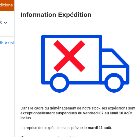
ditions sont actuellement suspendues
Reprise p
Site Search
S
SOLUTIONS & SERVICES
Câbles blindés