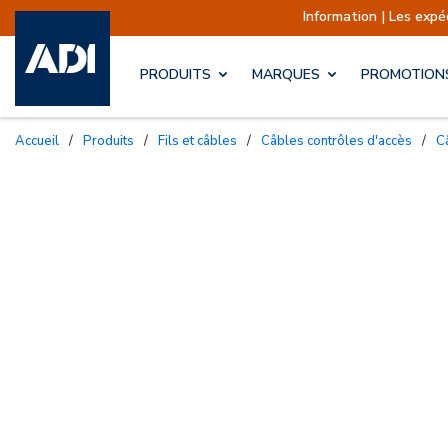
Information | Les expé
PRODUITS
MARQUES
PROMOTION
Accueil
/
Produits
/
Fils et câbles
/
Câbles contrôles d'accès
/