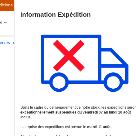
nt actuellement suspendues
Reprise prévue le m
Site Search
S
SOLUTIONS & SERVICES
merces
/
Accessoires et supports professionnels