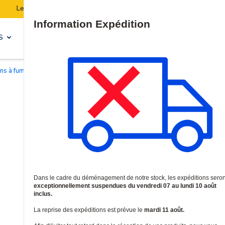
t suspendues du 07 au 10 août inclus.
Pensez à
Site Search
S
SOLUTIONS & SERVICES
ons à fumée