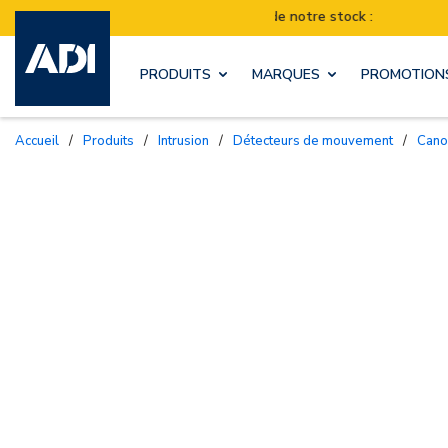
Déménagement de notre stock :
Les expéditions seron
PRODUITS
MARQUES
PROMOTION
Accueil
/
Produits
/
Intrusion
/
Détecteurs de mouvement
/
Can