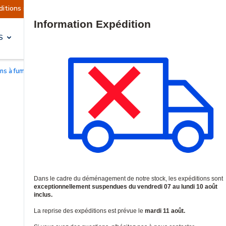
 actuellement suspendues
Reprise prévue le ma
Site Search
S
SOLUTIONS & SERVICES
ons à fumée