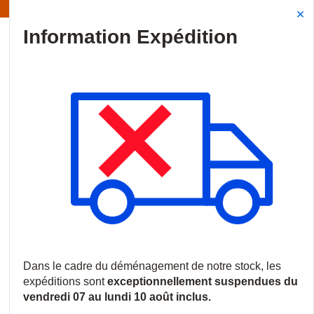
Information | Les expéditions sont actuellement suspendues
Site Search
{0
menu
Accueil
/
Produits
/
Fils et câbles
/
Câbles de réseau
/
Câbles 