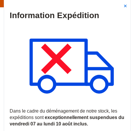
Information | Les expéditions sont actuellement suspendues
Site Search
{0
menu
Accueil
/
Produits
/
Vidéosurveillance
/
Caméras IP
/
Caméras 