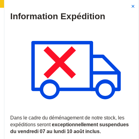
ménagement de notre stock :
Les expéditions seront 
Site Search
{0
menu
Accueil
/
Produits
/
Vidéosurveillance
/
Caissons, Boîtiers et Sup