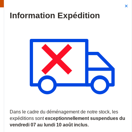
Information | Les expéditions sont actuellement suspendues
Site Search
{0
menu
Accueil
/
Produits
/
Vidéosurveillance
/
Caméras IP
/
Caméras