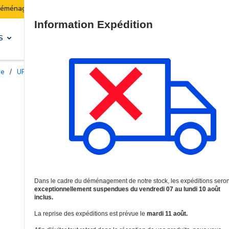
Les expéditions seront suspendues du 07 au 10 août inclu
Site Search
S
SOLUTIONS & SERVICES
ie
/
UPS