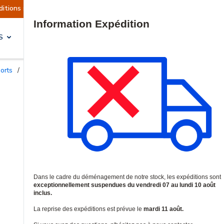
tions sont actuellement suspendues
Reprise pr
Site Search
S
SOLUTIONS & SERVICES
ports
/
Supports de fixation