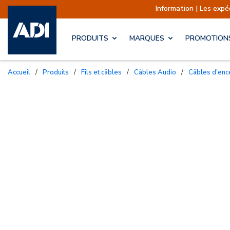
Information | Les expéditions
PRODUITS
MARQUES
PROMOTION
Accueil
/
Produits
/
Fils et câbles
/
Câbles Audio
/
Câbles d'enc