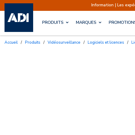
Information | Les expéditions sont actuellemen
PRODUITS
MARQUES
PROMOTION
Accueil
/
Produits
/
Vidéosurveillance
/
Logiciels et licences
/