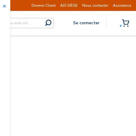
Information | Les expéditions sont actuellemen
Devenir Client
ADI SIÈGE
Nous contacter
Assistance
Se connecter
submit search
{0} I