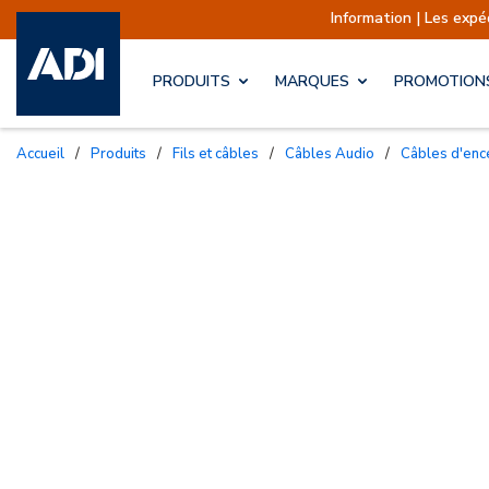
Information | Les expéditions sont act
PRODUITS
MARQUES
PROMOTION
Accueil
/
Produits
/
Fils et câbles
/
Câbles Audio
/
Câbles d'enc