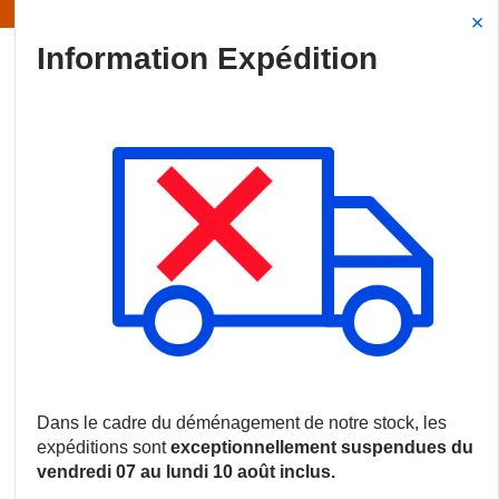
Information | Les expéditions sont actuellement suspendues
Site Search
{0
menu
Accueil
/
Produits
/
Vidéosurveillance
/
Logiciels et licences
/