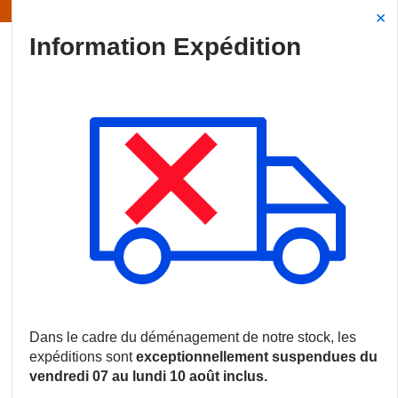
Information | Les expéditions sont actuellement suspendues
Site Search
{0
menu
Accueil
/
Produits
/
Vidéosurveillance
/
Caméras HDoC
/
Camér