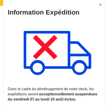
nagement de notre stock :
Les expéditions seront su
Site Search
{0
menu
Accueil
/
Produits
/
Vidéosurveillance
/
Caméras IP
/
Caméras 