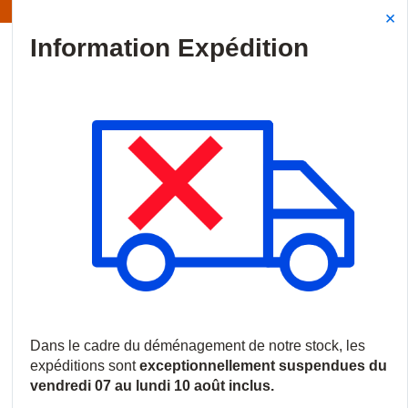
Information | Les expéditions sont actuellement suspendues
Site Search
{0
menu
Accueil
/
Produits
/
Vidéosurveillance
/
Caméras IP
/
Caméras 