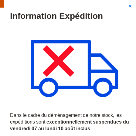
Information | Les expéditions sont actuellement suspendues
Site Search
{0
menu
Accueil
/
Produits
/
Intrusion
/
Détecteurs de mouvement
/
Can