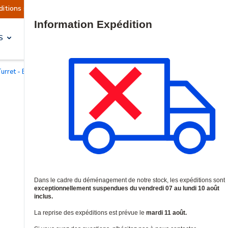
sont actuellement suspendues
Reprise prévue l
Site Search
S
SOLUTIONS & SERVICES
urret - Eyeball