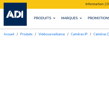
Information | Déménagement de notre stock :
PRODUITS
MARQUES
PROMOTION
Accueil
/
Produits
/
Vidéosurveillance
/
Caméras IP
/
Caméras