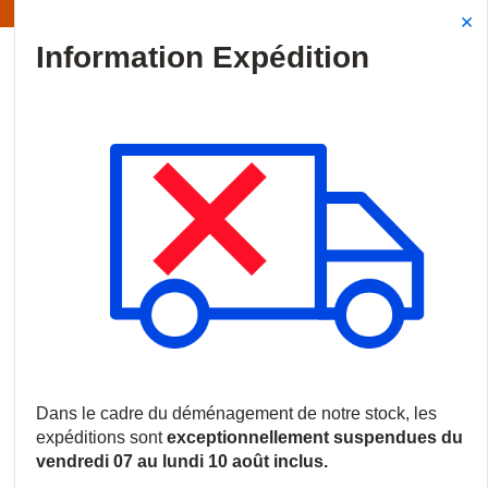
Information | Les expéditions sont actuellement suspendues
Site Search
{0
menu
Accueil
/
Produits
/
Vidéosurveillance
/
Caméras IP
/
Caméras