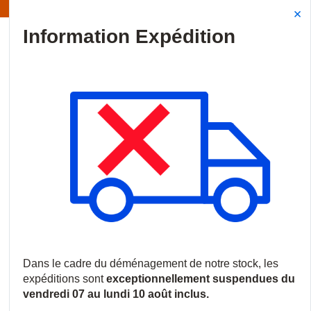
Information | Les expéditions sont actuellement suspendues
Site Search
{0
menu
Accueil
/
Produits
/
Vidéosurveillance
/
Caméras IP
/
Caméras