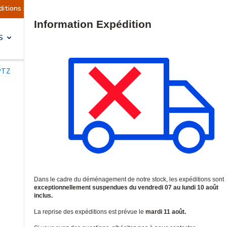
actuellement suspendues
Reprise prévue le mard
Site Search
S
SOLUTIONS & SERVICES
PTZ