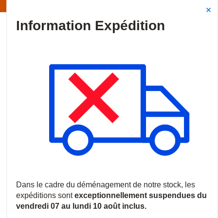
Information | Les expéditions sont actuellement suspendues
Site Search
{0
menu
Accueil
/
Produits
/
Vidéosurveillance
/
Caméras IP
/
Caméras 