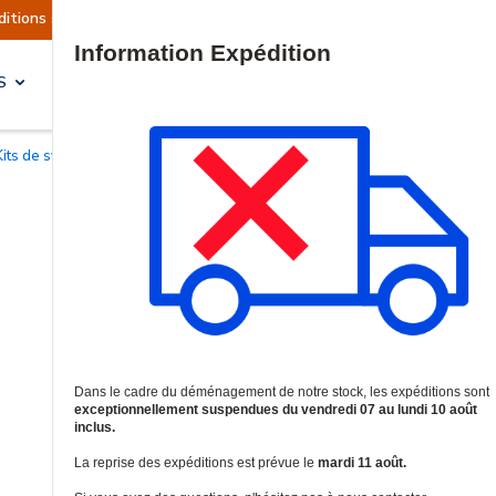
nt actuellement suspendues
Reprise prévue le m
Site Search
S
SOLUTIONS & SERVICES
Kits de système d'interphonie