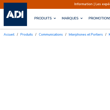
Information | Les expéditions so
PRODUITS
MARQUES
PROMOTION
Accueil
/
Produits
/
Communications
/
Interphones et Portiers
/