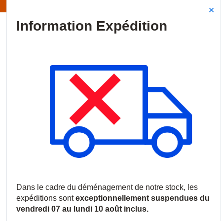
Information | Les expéditions sont actuellement suspendues
Site Search
{0
menu
Accueil
/
Produits
/
Vidéosurveillance
/
Enregistreurs et serveurs