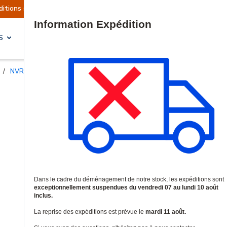
 actuellement suspendues
Reprise prévue le ma
Site Search
S
SOLUTIONS & SERVICES
/
NVRs