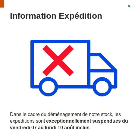
Information | Les expéditions sont actuellement suspendues
Site Search
{0
menu
Accueil
/
Produits
/
Incendie
/
Accessoires incendie
/
Dispositi