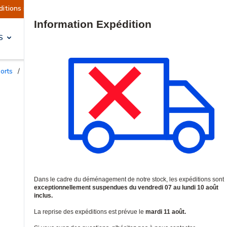
ont actuellement suspendues
Reprise prévue le 
Site Search
S
SOLUTIONS & SERVICES
ports
/
Boîtes de jonction