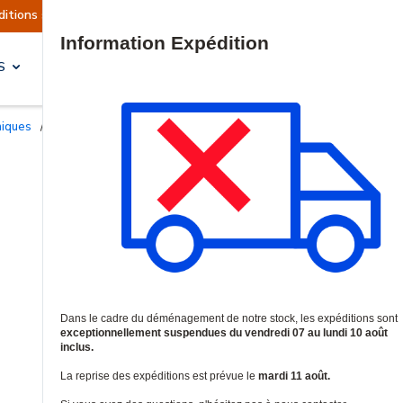
ons sont actuellement suspendues
Reprise prévu
Site Search
S
SOLUTIONS & SERVICES
niques
/
Contacts d'ouverture filaire