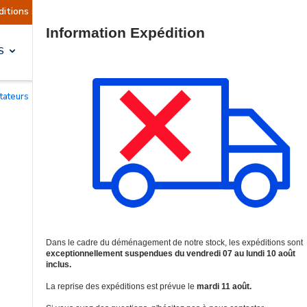
 actuellement suspendues
Reprise prévue le mar
Site Search
S
SOLUTIONS & SERVICES
tateurs
/
Switches