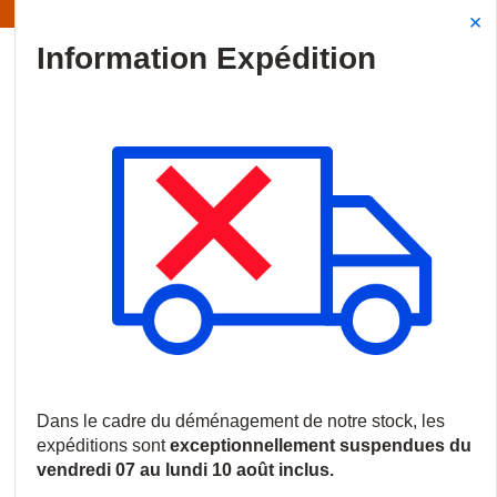
 | Les expéditions sont actuellement suspendues
Site Search
{0
menu
Accueil
/
Marques
/
Hanwha Vision