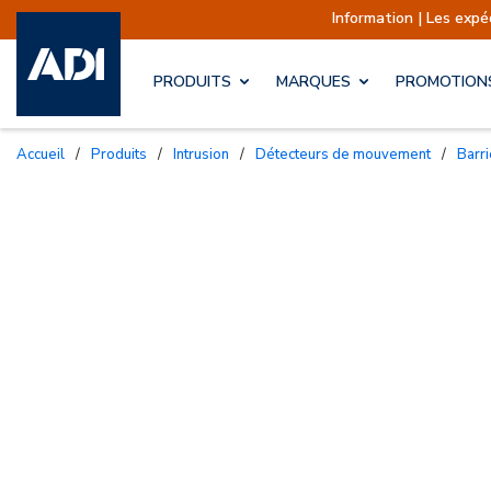
Information | Les expéditions sont ac
PRODUITS
MARQUES
PROMOTION
Accueil
/
Produits
/
Intrusion
/
Détecteurs de mouvement
/
Bar