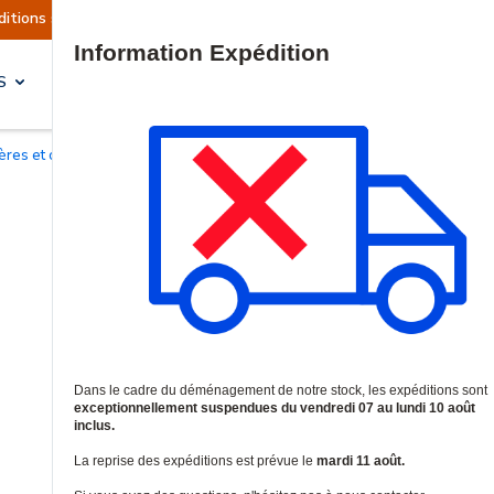
tuellement suspendues
Reprise prévue le mardi 
Site Search
S
SOLUTIONS & SERVICES
rières et colonnes infrarouges