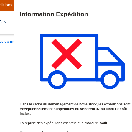
ions sont actuellement suspendues
Reprise pré
Site Search
S
SOLUTIONS & SERVICES
îtes de montage