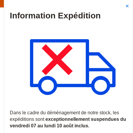
Information | Les expéditions sont actuellement suspendues
Site Search
{0
menu
Accueil
/
Produits
/
Contrôle d'accès
/
Claviers et lecteurs
/
Le