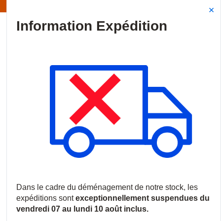
Information | Les expéditions sont actuellement suspendues
Site Search
{0
menu
Accueil
/
Produits
/
Vidéosurveillance
/
Caméras IP
/
Caméras