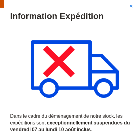
ation | Les expéditions sont actuellement suspendues
Site Search
{0
menu
Accueil
/
Nouveautés