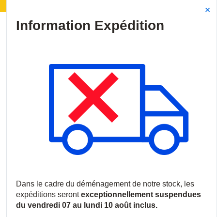
Déménagement de notre stock :
Les expéditions seront
Site Search
{0
menu
Accueil
/
Produits
/
Contrôle d'accès
/
Systèmes d'alimentation
/