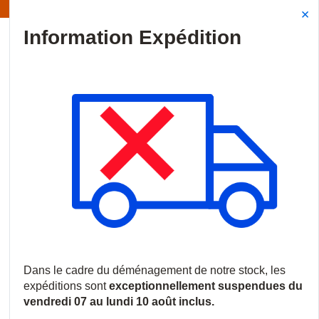
Information | Les expéditions sont actuellement suspendues
Site Search
{0
menu
Accueil
/
Produits
/
Contrôle d'accès
/
Dispositifs de verrouillage