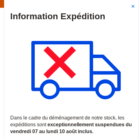
Information | Les expéditions sont actuellement suspendues
Site Search
{0
menu
Accueil
/
Produits
/
Contrôle d'accès
/
Dispositifs de verrouillage