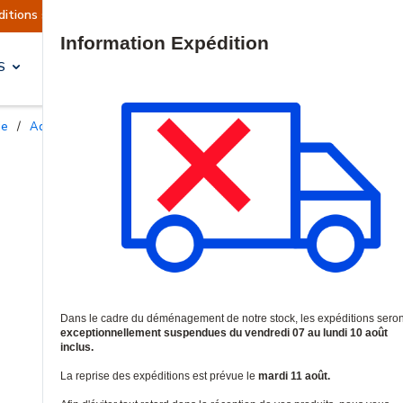
 actuellement suspendues
Reprise prévue le ma
Site Search
S
SOLUTIONS & SERVICES
ie
/
Adaptateurs de gestion d'UPS