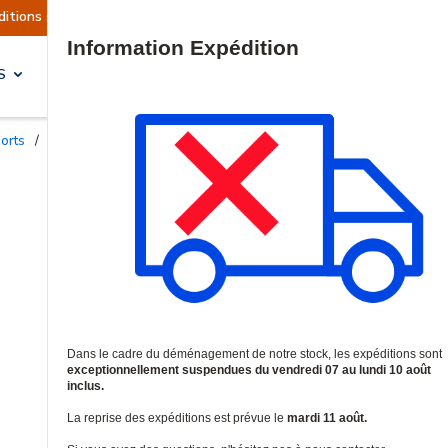
uellement suspendues
Reprise prévue le mardi 1
Site Search
S
SOLUTIONS & SERVICES
ports
/
Accessoires pour boîtiers