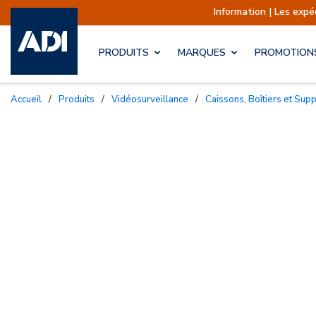
Information | Les expéditions sont act
PRODUITS
MARQUES
PROMOTION
Accueil
/
Produits
/
Vidéosurveillance
/
Caissons, Boîtiers et Sup