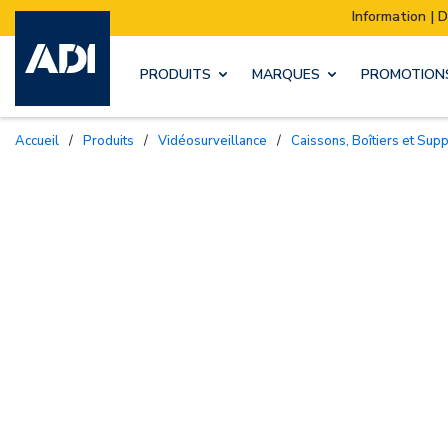
Information | Déménagement de notre stock :
PRODUITS
MARQUES
PROMOTION
Accueil
/
Produits
/
Vidéosurveillance
/
Caissons, Boîtiers et Sup