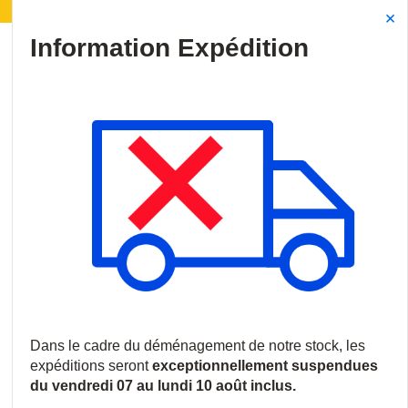
énagement de notre stock :
Les expéditions seront s
Site Search
{0
menu
Accueil
/
Produits
/
Vidéosurveillance
/
Caissons, Boîtiers et Sup