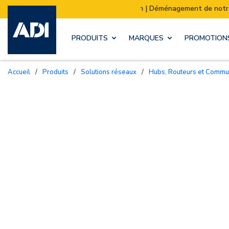
ion | Déménagement de notre stock :
Les expéditions
PRODUITS
MARQUES
PROMOTION
Accueil
/
Produits
/
Solutions réseaux
/
Hubs, Routeurs et Commu