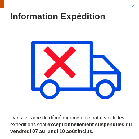
Information | Les expéditions sont actuellement suspendues
Site Search
{0
menu
Accueil
/
Produits
/
Contrôle d'accès
/
Claviers et lecteurs
/
Le