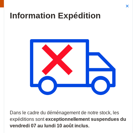
Information | Les expéditions sont actuellement suspendues
Site Search
{0
menu
Accueil
/
Nouveautés